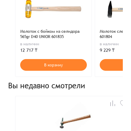
Молоток с бойком из селидора
Молоток слесар
565gr D40 UNIOR 601835
601804
в наличии
в наличии
12 717 ₸
9 229 ₸
В корзину
В к
Вы недавно смотрели