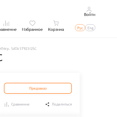
Войти
Рус
Eng
равнение
Избранное
Корзина
Итого:
454гр. SATA ST92312SC
C
Предзаказ
Сравнение
Поделиться