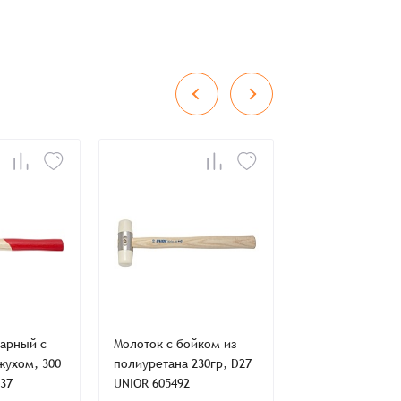
во
Сумма
0 ₸
+
+
сарный с
Молоток с бойком из
Молоток с бойк
жухом, 300
полиуретана 230гр, D27
селидора D27мм
537
UNIOR 605492
601833