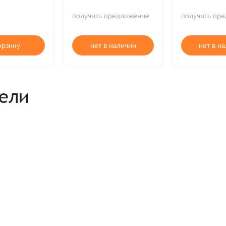
Продолжая, вы принимаете положения
Пользовательского соглашен
получить предложение
получить пр
Войти
Забыли пароль?
Отправить
Введите слово на картинке*
Продолжая, вы принимаете положения
Политики конфиденциальнос
Продолжая, вы принимаете положения
Пользовательского соглашен
Публичной оферты
орзину
нет в наличии
нет в н
Согласен на обработку
*
Зарегистрироваться
рели
Отправить
Вход