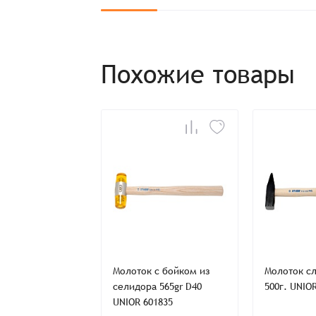
Похожие товары
Заказ успешно офо
Спасибо, что выбрали нас! Менеджер свяже
Наименование
Имя*
 слесарный с
Молоток с бойком из
Молоток с
м кожухом, 500
селидора 565gr D40
500г. UNIO
Имя*
Имя*
 602538
UNIOR 601835