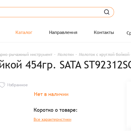
Каталог
Направления
Контакты
С
арно-рычажный инструмент
Молотки
Молоток с круглой бойкой 
йкой 454гр. SATA ST92312S
Избранное
Нет в наличии
Коротко о товаре:
Все характеристики