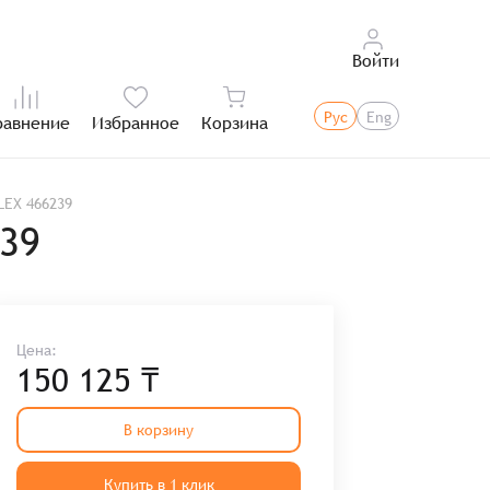
Войти
Рус
Eng
равнение
Избранное
Корзина
Итого:
LEX 466239
239
Цена:
150 125 ₸
В корзину
Купить в 1 клик