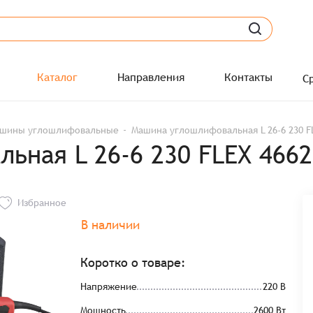
Каталог
Направления
Контакты
С
шины углошлифовальные
Машина углошлифовальная L 26-6 230 F
ьная L 26-6 230 FLEX 466
Избранное
В наличии
Коротко о товаре:
Напряжение
220 В
Мощность
2600 Вт