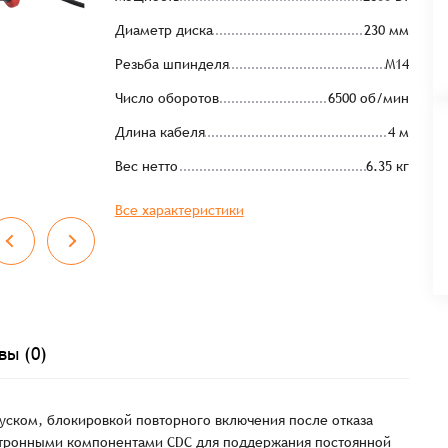
Диаметр диска
230 мм
Резьба шпинделя
М14
Число оборотов
6500 об/мин
Длина кабеля
4 м
Вес нетто
6.35 кг
Все характеристики
вы (0)
уском, блокировкой повторного включения после отказа
ектронными компонентами CDC для поддержания постоянной