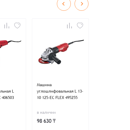
во
Сумма
0 ₸
+
+
ия,
Публичной оферты
ти,
Пользовательского соглашения,
ия,
Публичной оферты
Машина
Машина
льная L
углошлифовальная L 13-
углошлифоваль
X 406503
10 125-EC FLEX 495255
15-11 125 FLEX 4
в наличии
в наличии
98 630 ₸
114 555 ₸