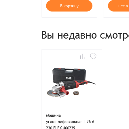
 корзину
В корзину
нет в
Вы недавно смот
Машина
углошлифовальная L 26-6
230 FLEX 466239