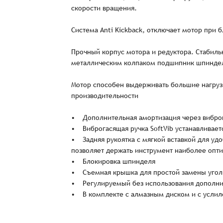
скорости вращения.
Система Anti Kickback, отключает мотор при 
Прочный корпус мотора и редуктора. Стабил
металлическим колпаком подшипник шпиндел
Мотор способен выдерживать большие нагруз
производительности
• Дополнительная амортизация через виброг
• Виброгасящая ручка SoftVib устанавливает
• Задняя рукоятка с мягкой вставкой для удоб
позволяет держать инструмент наиболее опт
Заказ успешно офо
• Блокировка шпинделя
• Съемная крышка для простой замены угол
• Регулируемый без использования дополни
Спасибо, что выбрали нас! Менеджер свяже
• В комплекте с алмазным диском и с услил