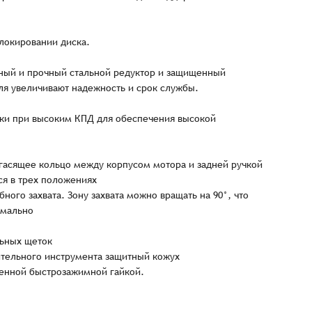
блокировании диска.
ьный и прочный стальной редуктор и защищенный
я увеличивают надежность и срок службы.
ки при высоким КПД для обеспечения высокой
асящее кольцо между корпусом мотора и задней ручкой
ся в трех положениях
ного захвата. Зону захвата можно вращать на 90°, что
Заказать презентацию
имально
рмлен
ьных щеток
Имя*
Имя
*
тельного инструмента защитный кожух
тся с Вами в ближайшее время для уточнения деталей по заказу
енной быстрозажимной гайкой.
E-mail*