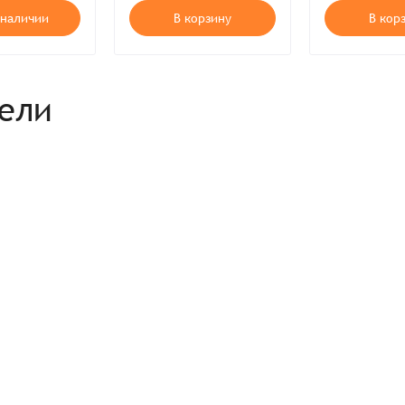
 наличии
В корзину
В кор
рели