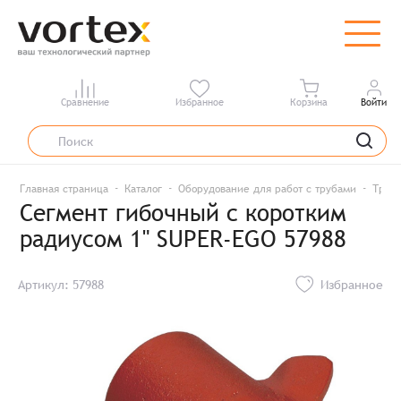
Сравнение
Избранное
Корзина
Войти
Главная страница
Каталог
Оборудование для работ с трубами
Труб
Сегмент гибочный с коротким
радиусом 1" SUPER-EGO 57988
Артикул: 57988
Избранное