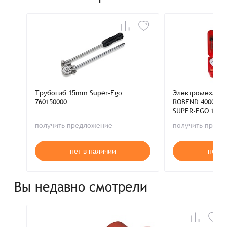
Трубогиб 15mm Super-Ego
Электромеханич
760150000
ROBEND 4000 12-
SUPER-EGO 1000
получить предложение
получить пред
нет в наличии
нет в
Вы недавно смотрели