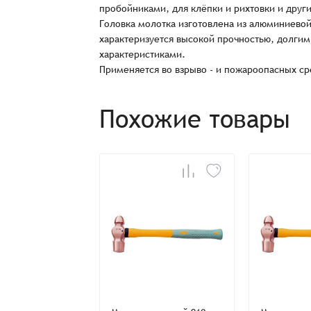
пробойниками, для клёпки и рихтовки и друг
Головка молотка изготовлена из алюминиевой
характеризуется высокой прочностью, долги
характеристиками.
Применяется во взрыво - и пожароопасных ср
Похожие товары
Заказ успешно офо
Спасибо, что выбрали нас! Менеджер свяже
Наименование
Имя*