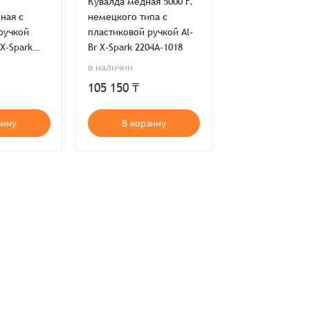
Кувалда медная 5000 г.
Кувалда медная 
ная с
немецкого типа с
немецкого типа
ручкой
пластиковой ручкой Al-
пластиковой руч
 X-Spark
Br X-Spark 2204A-1018
Br X-Spark 2204A
ия,
Публичной оферты
в наличии
получить пред
105 150 ₸
ти,
Пользовательского соглашения,
ия,
Публичной оферты
зину
В корзину
нет в нал