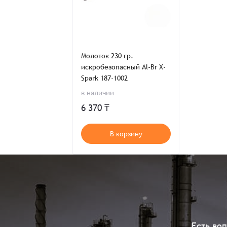
Молоток 230 гр.
искробезопасный Al-Br X-
Spark 187-1002
в наличии
6 370 ₸
В корзину
Есть во