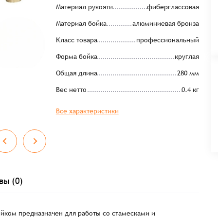
Материал рукояти
фиберглассовая
Материал бойка
алюминиевая бронза
Класс товара
профессиональный
Форма бойка
круглая
Общая длина
280 мм
Вес нетто
0.4 кг
Все характеристики
вы (0)
ойком предназначен для работы со стамесками и