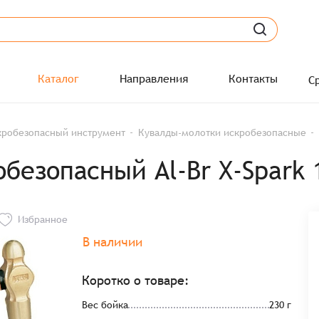
Каталог
Направления
Контакты
С
кробезопасный инструмент
Кувалды-молотки искробезопасные
2
обезопасный Al-Br X-Spark 
Избранное
В наличии
Коротко о товаре:
Вес бойка
230 г