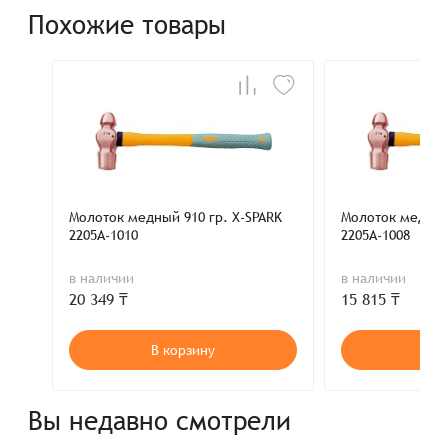
Похожие товары
Молоток медный 910 гр. X-SPARK
Молоток медный
2205A-1010
2205A-1008
в наличии
в наличии
20 349 ₸
15 815 ₸
В корзину
В к
Вы недавно смотрели