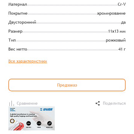
Материал
Cr-V
Покрытие
хромирование
Двусторонний
да
Размер
11х13 мм
Тип
рожковый
Вес нетто
41 г
Все характеристики
Предзаказ
Сравнение
Поделиться