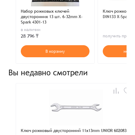
Набор рожковых ключей
Ключ рожковый
двусторонних 13 шт. 6-32mm X-
DIN133 X-Spark 3
Spark 4301-13
в наличии
28 796 ₸
получить пред
В корзину
нет в
Вы недавно смотрели
Ключ рожковый двусторонний 11х13mm UNIOR 602083