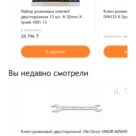
Набор рожковых ключей
Ключ рожковый
двусторонних 13 шт. 6-32mm X-
DIN133 X-Spark 3
Spark 4301-13
в наличии
28 796 ₸
получить пред
В корзину
нет в
Вы недавно смотрели
Ключ рожковый двусторонний 10х12mm UNIOR 605045