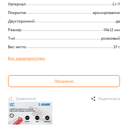
Материал
Cr-V
Покрытие
хромирование
Двусторонний
да
Размер
10х12 мм
Тип
рожковый
Вес нетто
37 г
Все характеристики
Предзаказ
Сравнение
Поделиться