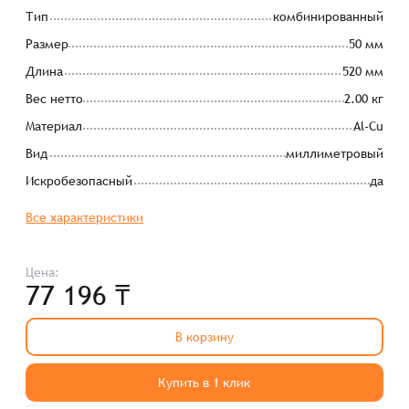
Тип
комбинированный
Размер
50 мм
Длина
520 мм
Вес нетто
2.00 кг
Материал
Al-Cu
Вид
миллиметровый
Искробезопасный
да
Все характеристики
Цена:
77 196 ₸
В корзину
Купить в 1 клик