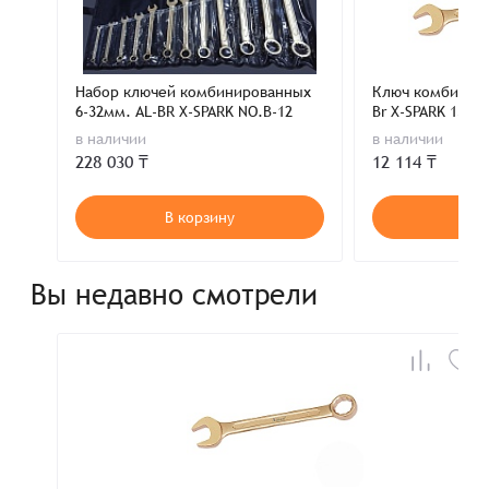
Набор ключей комбинированных
Ключ комбинир
6-32мм. AL-BR X-SPARK NO.B-12
Br X-SPARK 135-1
в наличии
в наличии
228 030 ₸
12 114 ₸
В корзину
В к
Вы недавно смотрели