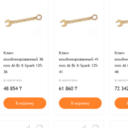
Заказать презентацию
рмлен
Ключ
Ключ
Ключ
комбинированный 36
комбинированный 41
комбин
Имя*
Имя
*
тся с Вами в ближайшее время для уточнения деталей по заказу
mm Al-Br X-Spark 135-
mm Al-Br X-Spark 135-
mm Al-B
36
41
46
в наличии
в наличии
в нали
Восстановление пароля
E-mail*
48 854 ₸
61 860 ₸
72 34
Email
*
Количест
E-mail*
-
-
В корзину
В корзину
Введите электронный адрес.
1
На него придет письмо со ссылкой для
обязательное поле
Пароль*
восстановления пароля.
Телефон
Телефон*
Пароль*