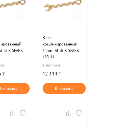
Ключ
нированный
комбинированный
l-Br X-SPARK
14mm Al-Br X-SPARK
135-14
чии
в наличии
6 ₸
12 114 ₸
В корзину
В корзину