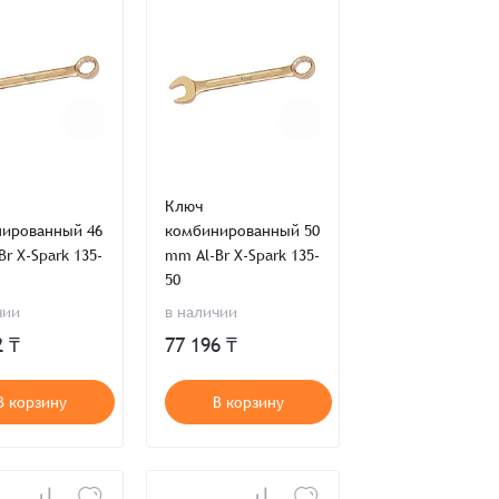
Ключ
ированный 46
комбинированный 50
r X-Spark 135-
mm Al-Br X-Spark 135-
50
чии
в наличии
2 ₸
77 196 ₸
во
Сумма
0 ₸
+
+
В корзину
В корзину