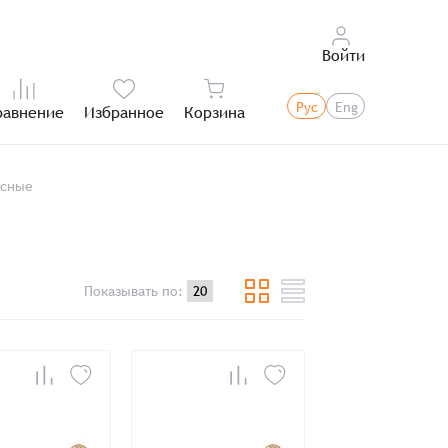
Войти
Рус
Eng
равнение
Избранное
Корзина
Итого:
асные
Показывать по: