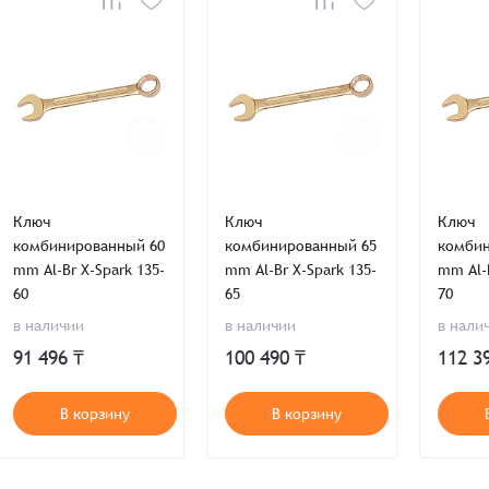
E-mail*
ИТОГО:
Не менее шести символов
Телефон*
Телефон*
Комментарий
Продолжая, вы принимаете положения
Пользовательского соглашен
Войти
Забыли пароль?
Отправить
Введите слово на картинке*
Продолжая, вы принимаете положения
Политики конфиденциальнос
Продолжая, вы принимаете положения
Пользовательского соглашен
Публичной оферты
Ключ
Ключ
Ключ
Согласен на обработку
*
Зарегистрироваться
комбинированный 60
комбинированный 65
комбин
mm Al-Br X-Spark 135-
mm Al-Br X-Spark 135-
mm Al-B
Отправить
60
65
70
Вход
в наличии
в наличии
в нали
91 496 ₸
100 490 ₸
112 3
В корзину
В корзину