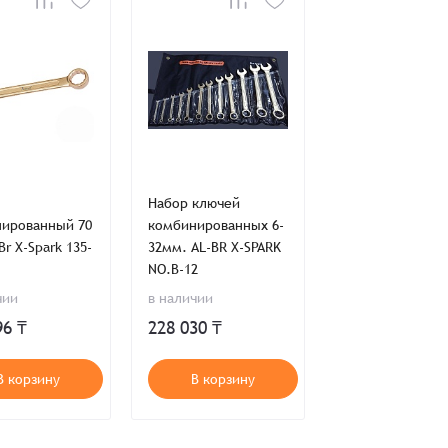
ия,
Публичной оферты
ти,
Пользовательского соглашения,
ия,
Публичной оферты
Набор ключей
ированный 70
комбинированных 6-
r X-Spark 135-
32мм. AL-BR X-SPARK
NO.B-12
чии
в наличии
96 ₸
228 030 ₸
В корзину
В корзину