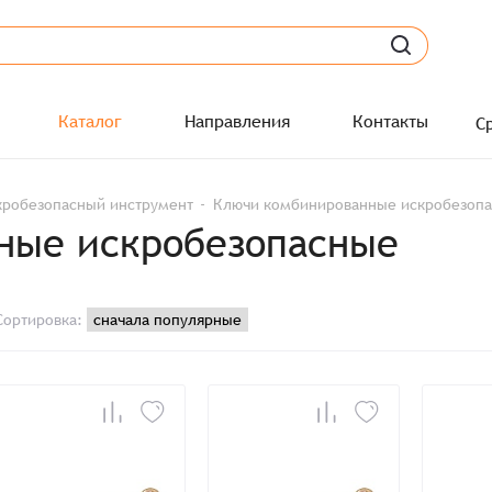
Каталог
Направления
Контакты
С
кробезопасный инструмент
Ключи комбинированные искробезоп
ные искробезопасные
Сортировка: