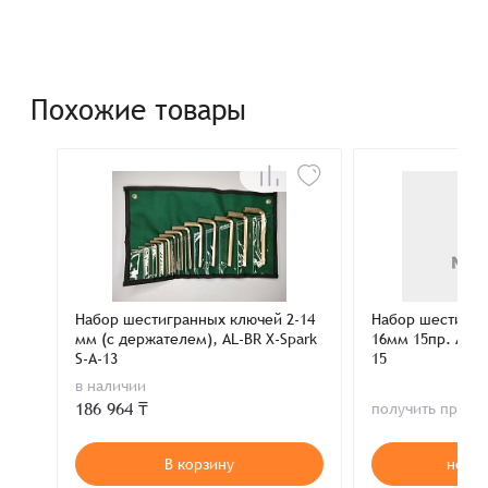
Похожие товары
Набор шестигранных ключей 2-14
Набор шестигра
мм (с держателем), AL-BR X-Spark
16мм 15пр. AL-B
S-A-13
15
в наличии
186 964 ₸
получить пред
В корзину
нет в