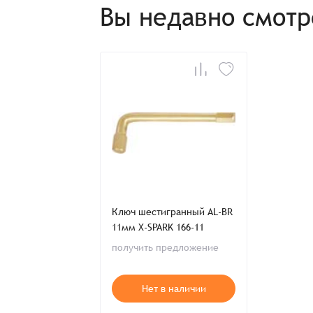
Итого:
Вы недавно смот
Телефон:
Распечатать детали заказа
Ключ шестигранный AL-BR
11мм X-SPARK 166-11
получить предложение
Нет в наличии