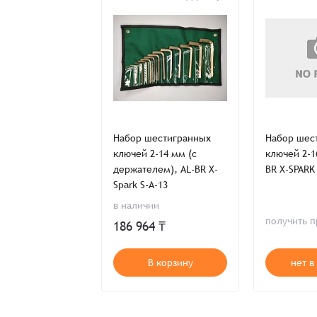
Заказ успешно офо
Спасибо, что выбрали нас! Менеджер свяже
Наименование
стигранный AL-
Набор шестигранных
Набор шес
-SPARK 166-7
ключей 2-14 мм (с
ключей 2-1
держателем), AL-BR X-
BR X-SPARK
Spark S-A-13
Имя*
в наличии
ь предложение
получить 
186 964 ₸
Имя*
Имя*
т в наличии
В корзину
нет в
Детали заказа
Отправить заявку
Способ оплаты:
Отправить заявку
Отправить заявку