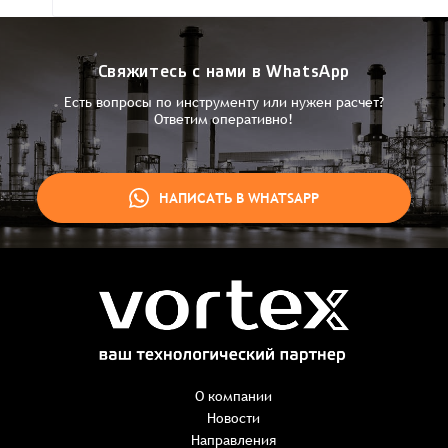
Свяжитесь с нами в WhatsApp
Есть вопросы по инструменту или нужен расчет?
Ответим оперативно!
НАПИСАТЬ В WHATSAPP
Заказ успешно оформлен
Спасибо, что выбрали нас! Менеджер свяжется с Вами в
ближайшее время для уточнения деталей по заказу
Заказать презентацию
О компании
Новости
Направления