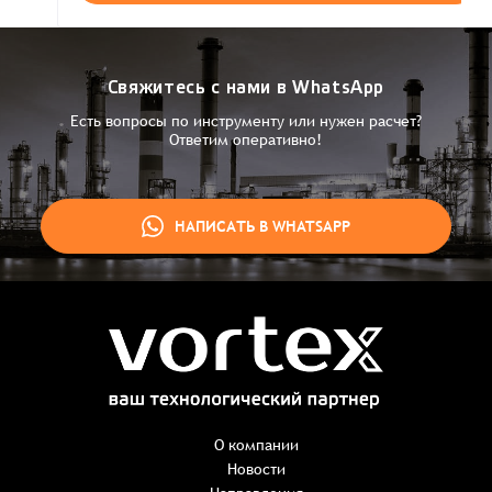
Свяжитесь с нами в WhatsApp
Есть вопросы по инструменту или нужен расчет?
Ответим оперативно!
НАПИСАТЬ В WHATSAPP
Заказ успешно оформлен
Спасибо, что выбрали нас! Менеджер свяжется с Вами в
ближайшее время для уточнения деталей по заказу
Заказать презентацию
О компании
Новости