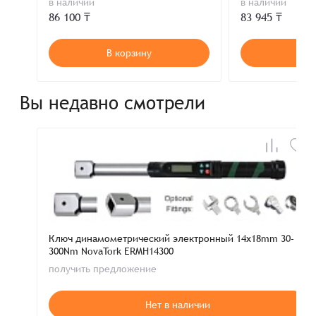
в наличии
в наличии
86 100 ₸
83 945 ₸
В корзину
В к
Вы недавно смотрели
Ключ динамометрический электронный 14x18mm 30-
300Nm NovaTork ERMH14300
получить предложение
Нет в наличии