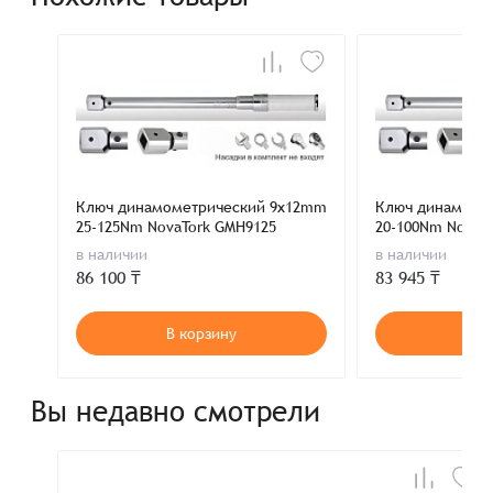
Ключ динамометрический 9x12mm
Ключ динамоме
25-125Nm NovaTork GMH9125
20-100Nm NovaT
в наличии
в наличии
86 100 ₸
83 945 ₸
В корзину
В к
Вы недавно смотрели