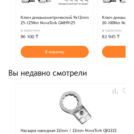
Ключ динамометрический 9x12mm
Ключ динамоме
25-125Nm NovaTork GMH9125
20-100Nm NovaT
в наличии
в наличии
86 100 ₸
83 945 ₸
В корзину
В к
Вы недавно смотрели
Насадка накидная 22mm / 22mm NovaTork QR2222