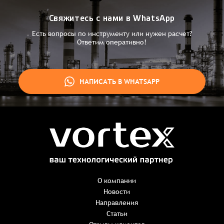
Свяжитесь с нами в WhatsApp
Есть вопросы по инструменту или нужен расчет?
Ответим оперативно!
НАПИСАТЬ В WHATSAPP
Заказ успешно оформлен
Спасибо, что выбрали нас! Менеджер свяжется с Вами в
ближайшее время для уточнения деталей по заказу
Заказать презентацию
О компании
Новости
Направления
Имя
*
Наименование:
-
+
Статьи
0 ₸
Имя*
Количество: