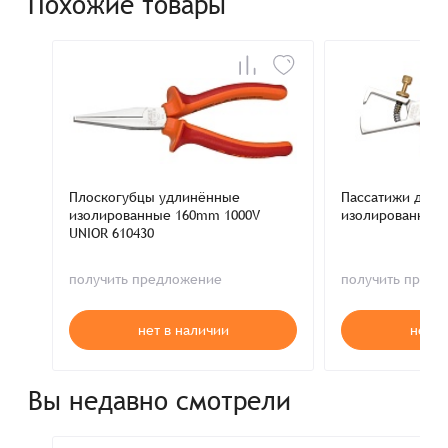
Похожие товары
Плоскогубцы удлинённые
Пассатижи для 
изолированные 160mm 1000V
изолированные 
UNIOR 610430
получить предложение
получить пред
нет в наличии
нет в
Вы недавно смотрели