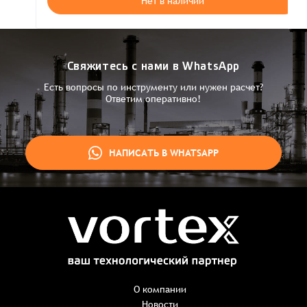
Нет в наличии
Свяжитесь с нами в WhatsApp
Есть вопросы по инструменту или нужен расчет?
Ответим оперативно!
НАПИСАТЬ В WHATSAPP
Заказ успешно оформлен
Спасибо, что выбрали нас! Менеджер свяжется с Вами в
ближайшее время для уточнения деталей по заказу
Заказать презентацию
О компании
Новости