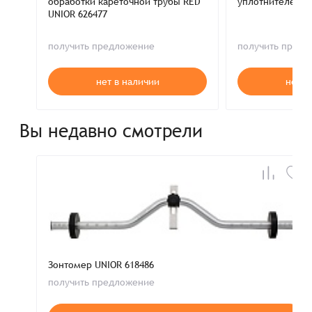
обработки кареточной трубы RED
уплотнителей в
UNIOR 626477
получить предложение
получить пред
нет в наличии
нет в
Вы недавно смотрели
Зонтомер UNIOR 618486
получить предложение