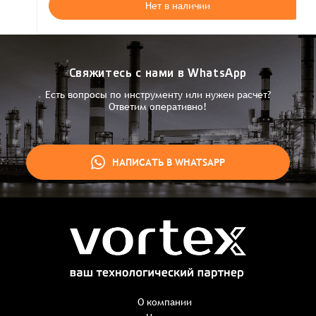
Нет в наличии
Свяжитесь с нами в WhatsApp
Есть вопросы по инструменту или нужен расчет?
Ответим оперативно!
НАПИСАТЬ В WHATSAPP
Заказ успешно оформлен
Спасибо, что выбрали нас! Менеджер свяжется с Вами в
ближайшее время для уточнения деталей по заказу
Заказать презентацию
О компании