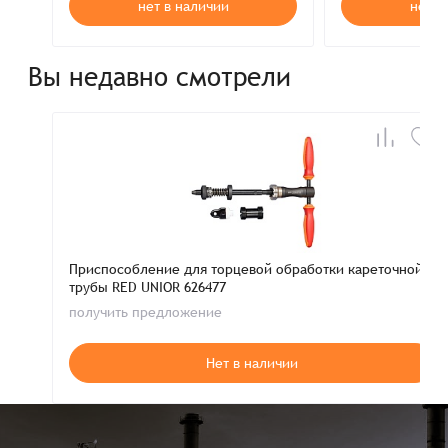
нет в наличии
нет в
Вы недавно смотрели
Приспособление для торцевой обработки кареточной
трубы RED UNIOR 626477
получить предложение
Нет в наличии