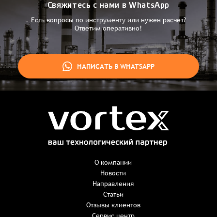
Свяжитесь с нами в WhatsApp
Есть вопросы по инструменту или нужен расчет?
Ответим оперативно!
НАПИСАТЬ В WHATSAPP
Заказ успешно оформлен
Спасибо, что выбрали нас! Менеджер свяжется с Вами в
ближайшее время для уточнения деталей по заказу
Заказать презентацию
О компании
Новости
Направления
Имя
*
Наименование:
-
+
Статьи
0 ₸
Имя*
Количество:
Отзывы клиентов
-
+
1
Сервис центр