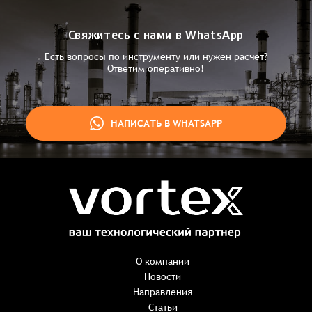
Свяжитесь с нами в WhatsApp
Есть вопросы по инструменту или нужен расчет?
Ответим оперативно!
НАПИСАТЬ В WHATSAPP
Заказ успешно оформлен
Спасибо, что выбрали нас! Менеджер свяжется с Вами в
ближайшее время для уточнения деталей по заказу
Заказать презентацию
О компании
Новости
Направления
Имя
*
Наименование:
-
+
Статьи