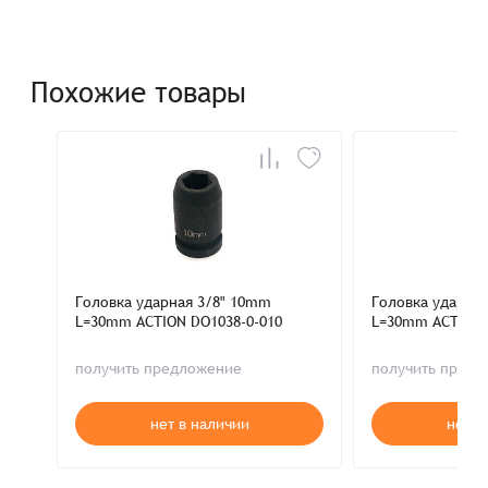
Похожие товары
Головка ударная 3/8" 10mm
Головка ударна
L=30mm ACTION DO1038-0-010
L=30mm ACTION 
получить предложение
получить пред
нет в наличии
нет в