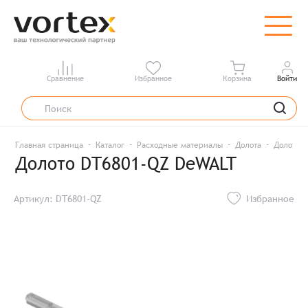
Сравнение
Избранное
Корзина
Войти
Главная страница
Каталог
Расходные материалы
Долота
Долото 
Долото DT6801-QZ DeWALT
Артикул: DT6801-QZ
Избранное