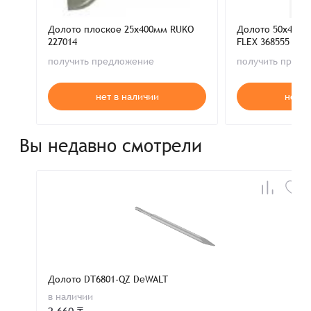
Долото плоское 25х400мм RUKO
Долото 50х400м
227014
FLEX 368555
получить предложение
получить пред
нет в наличии
нет в
Вы недавно смотрели
Долото DT6801-QZ DeWALT
в наличии