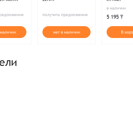
Комментарий
в наличии
Продолжая, вы принимаете положения
Пользовательского соглашен
Войти
Забыли пароль?
предложение
получить предложение
Отправить
Введите слово на картинке*
5 195 ₸
Продолжая, вы принимаете положения
Политики конфиденциальнос
Продолжая, вы принимаете положения
Пользовательского соглашен
Публичной оферты
 наличии
нет в наличии
В кор
Согласен на обработку
*
Зарегистрироваться
рели
Отправить
Вход