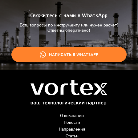
Свяжитесь с нами в WhatsApp
Есть вопросы по инструменту или нужен расчет?
Ответим оперативно!
НАПИСАТЬ В WHATSAPP
Заказ успешно оформлен
Спасибо, что выбрали нас! Менеджер свяжется с Вами в
ближайшее время для уточнения деталей по заказу
Заказать презентацию
О компании
Новости
Направления
Имя
*
Наименование:
-
+
Статьи