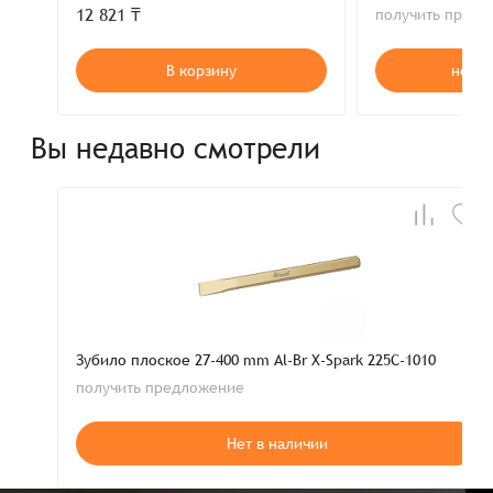
12 821 ₸
получить пред
В корзину
нет в
Вы недавно смотрели
Зубило плоское 27-400 mm Al-Br X-Spark 225C-1010
получить предложение
Нет в наличии