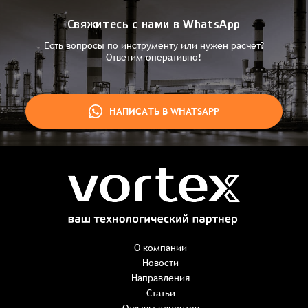
Свяжитесь с нами в WhatsApp
Есть вопросы по инструменту или нужен расчет?
Ответим оперативно!
НАПИСАТЬ В WHATSAPP
Заказ успешно оформлен
Спасибо, что выбрали нас! Менеджер свяжется с Вами в
ближайшее время для уточнения деталей по заказу
Заказать презентацию
О компании
Новости
Направления
Имя
*
Наименование:
-
+
Статьи
0 ₸
Имя*
Количество: