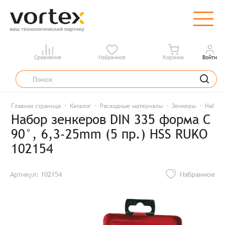
Сравнение
Избранное
Корзина
Войти
Главная страница
Каталог
Расходные материалы
Зенкеры
Набор 
Набор зенкеров DIN 335 форма C
90°, 6,3-25mm (5 пр.) HSS RUKO
102154
Артикул: 102154
Избранное