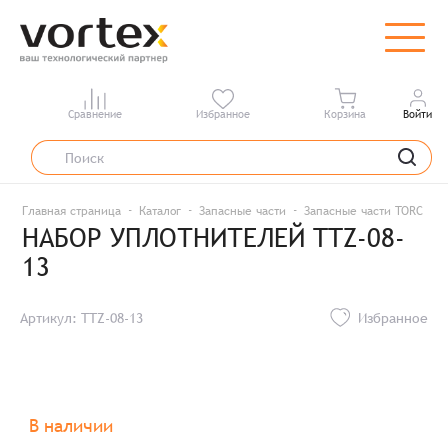
Сравнение
Избранное
Корзина
Войти
Главная страница
Каталог
Запасные части
Запасные части TORC
Н
НАБОР УПЛОТНИТЕЛЕЙ TTZ-08-
13
Артикул: TTZ-08-13
Избранное
В наличии