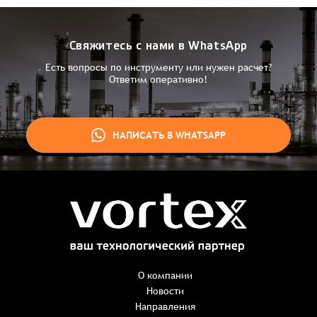
Свяжитесь с нами в WhatsApp
Есть вопросы по инструменту или нужен расчет?
Ответим оперативно!
НАПИСАТЬ В WHATSAPP
Заказ успешно оформлен
Спасибо, что выбрали нас! Менеджер свяжется с Вами в
ближайшее время для уточнения деталей по заказу
Заказать презентацию
О компании
Новости
Направления
Имя
*
Наименование: