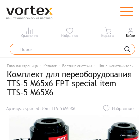
Сравнение
Избранное
Корзина
Войти
Главная страница
Каталог
Болтинг системы
Шпильконатяжители
Комплект для переоборудования
TTS-5 M65х6 FPT special item
TTS-5 M65X6
Артикул: special item TTS-5 M65X6
Избранное