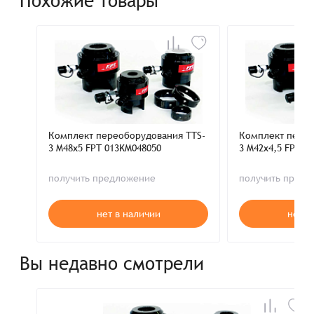
Похожие товары
Комплект переоборудования TTS-
Комплект перео
3 M48x5 FPT 013KM048050
3 M42x4,5 FPT 0
получить предложение
получить пред
нет в наличии
нет в
Вы недавно смотрели