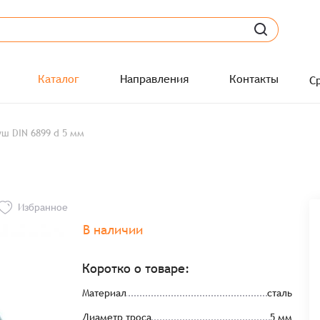
Каталог
Направления
Контакты
С
ш DIN 6899 d 5 мм
Избранное
В наличии
Коротко о товаре:
Материал
сталь
Диаметр троса
5 мм