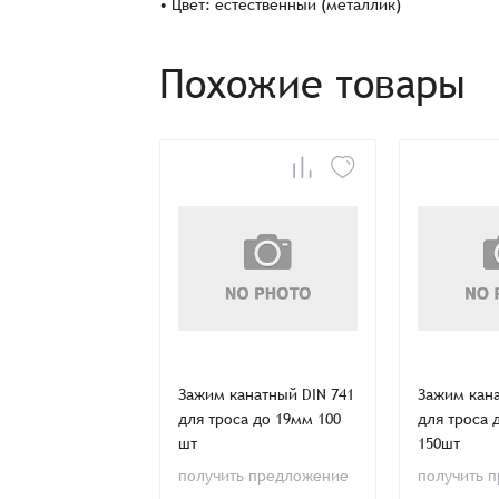
Наименование
• Цвет: естественный (металлик)
Похожие товары
Имя*
Имя*
Имя*
Детали заказа
Отправить заявку
Способ оплаты:
Отправить заявку
Отправить заявку
Итого:
Телефон:
 6899 d 5 мм
Зажим канатный DIN 741
Зажим кана
для троса до 19мм 100
для троса 
Распечатать детали заказа
шт
150шт
ии
получить предложение
получить 