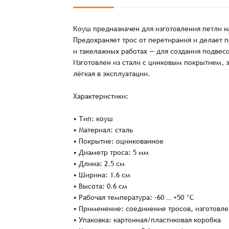
Коуш предназначен для изготовления петли н
Предохраняет трос от перетирания и делает 
и такелажных работах — для создания подвес
Изготовлен из стали с цинковым покрытием, 
лёгкая в эксплуатации.
Характеристики:
• Тип: коуш
• Материал: сталь
• Покрытие: оцинкованное
Заказ успешно офо
• Диаметр троса: 5 мм
• Длина: 2.5 см
• Ширина: 1.6 см
Спасибо, что выбрали нас! Менеджер свяже
• Высота: 0.6 см
• Рабочая температура: –60 … +50 °C
• Применение: соединение тросов, изготовле
• Упаковка: картонная/пластиковая коробка