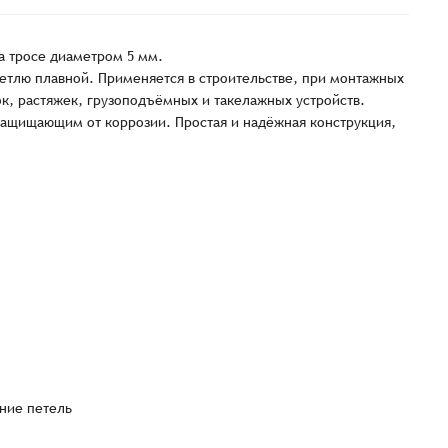
а тросе диаметром 5 мм.
петлю плавной. Применяется в строительстве, при монтажных
ок, растяжек, грузоподъёмных и такелажных устройств.
защищающим от коррозии. Простая и надёжная конструкция,
Заказать презентацию
рмлен
Имя*
Имя
*
тся с Вами в ближайшее время для уточнения деталей по заказу
ние петель
Восстановление пароля
E-mail*
Email
*