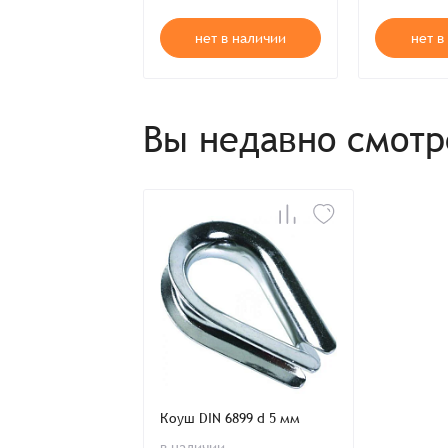
 корзину
нет в наличии
нет в
Вы недавно смот
Коуш DIN 6899 d 5 мм
в наличии