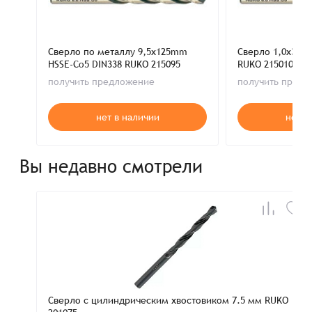
Сверло по металлу 9,5x125mm
Сверло 1,0x34m
HSSE-Co5 DIN338 RUKO 215095
RUKO 215010
получить предложение
получить пред
нет в наличии
нет в
Вы недавно смотрели
Сверло с цилиндрическим хвостовиком 7.5 мм RUKO