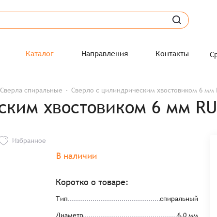
Каталог
Направления
Контакты
С
Сверла спиральные
Сверло с цилиндрическим хвостовиком 6 мм 
ским хвостовиком 6 мм RU
Избранное
В наличии
Коротко о товаре:
Тип
спиральный
Диаметр
6.0 мм