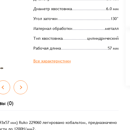
Диаметр хвостовика
6.0 мм
Угол заточки
130°
Материал обработки
металл
Тип хвостовика
цилиндрический
Рабочая длина
57 мм
Все характеристики
вы (0)
93х57 мм) Ruko 229060 легировано кобальтом, предназначено
ости до 1200Н/мм2.