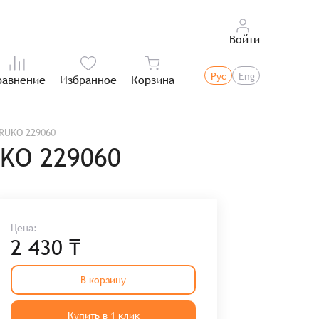
Войти
Рус
Eng
равнение
Избранное
Корзина
Итого:
RUKO 229060
KO 229060
Цена:
2 430 ₸
В корзину
Купить в 1 клик