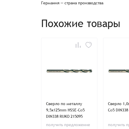
Германия — страна производства
Наименование
Похожие товары
Имя*
Имя*
Имя*
Детали заказа
Отправить заявку
Способ оплаты:
Отправить заявку
Отправить заявку
Итого:
Телефон:
по металлу
Сверло по металлу
Сверло 1,
mm HSS-G DIN338
9,5x125mm HSSE-Co5
Co5 DIN338
4068
DIN338 RUKO 215095
Распечатать детали заказа
ь предложение
получить предложение
получить 