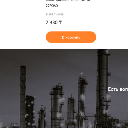
229060
в наличии
2 430 ₸
В корзину
Есть во