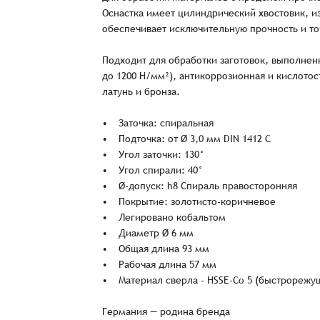
Оснастка имеет цилиндрический хвостовик, и
обеспечивает исключительную прочность и то
Подходит для обработки заготовок, выполнен
до 1200 Н/мм²), антикоррозионная и кислото
латунь и бронза.
• Заточка: спиральная
• Подточка: от Ø 3,0 мм DIN 1412 C
• Угол заточки: 130°
• Угол спирали: 40°
• Ø-допуск: h8 Спираль правосторонняя
• Покрытие: золотисто-коричневое
• Легировано кобальтом
Заказ успешно офо
• Диаметр Ø 6 мм
• Общая длина 93 мм
• Рабочая длина 57 мм
Спасибо, что выбрали нас! Менеджер свяже
• Материал сверла - HSSE-Co 5 (быстрорежущ
Германия — родина бренда