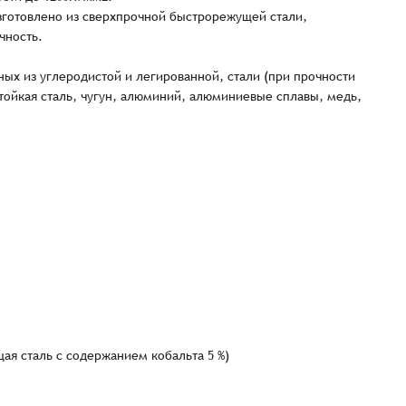
зготовлено из сверхпрочной быстрорежущей стали,
чность.
ных из углеродистой и легированной, стали (при прочности
стойкая сталь, чугун, алюминий, алюминиевые сплавы, медь,
Заказать презентацию
рмлен
Имя*
Имя
*
тся с Вами в ближайшее время для уточнения деталей по заказу
ая сталь с содержанием кобальта 5 %)