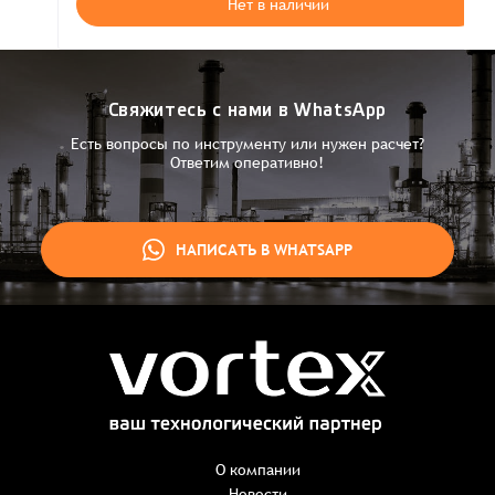
Нет в наличии
Свяжитесь с нами в WhatsApp
Есть вопросы по инструменту или нужен расчет?
Ответим оперативно!
НАПИСАТЬ В WHATSAPP
Заказ успешно оформлен
Спасибо, что выбрали нас! Менеджер свяжется с Вами в
ближайшее время для уточнения деталей по заказу
Заказать презентацию
О компании
Новости