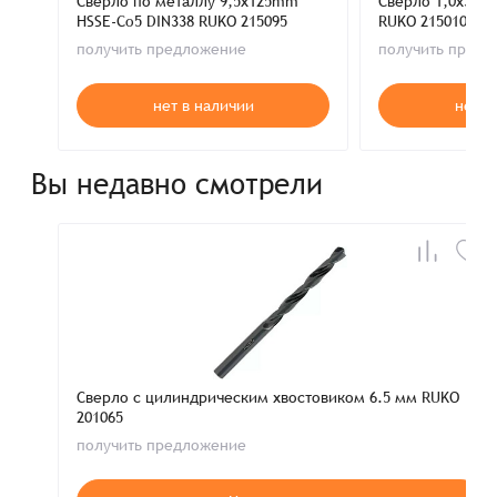
Сверло по металлу 9,5x125mm
Сверло 1,0x34m
HSSE-Co5 DIN338 RUKO 215095
RUKO 215010
получить предложение
получить пред
нет в наличии
нет в
Вы недавно смотрели
Сверло с цилиндрическим хвостовиком 6.5 мм RUKO
201065
получить предложение