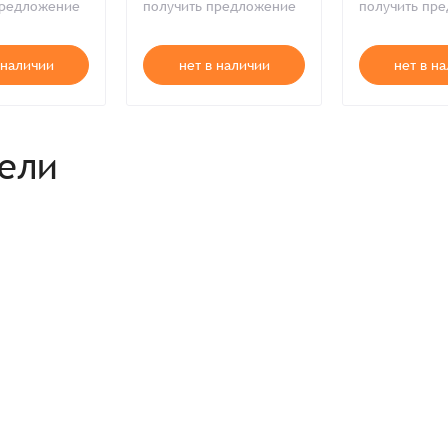
предложение
получить предложение
получить пр
Продолжая, вы принимаете положения
Пользовательского соглашен
Войти
Забыли пароль?
Отправить
Введите слово на картинке*
 наличии
нет в наличии
нет в н
Продолжая, вы принимаете положения
Политики конфиденциальнос
Продолжая, вы принимаете положения
Пользовательского соглашен
Публичной оферты
Согласен на обработку
*
Зарегистрироваться
рели
Отправить
Вход