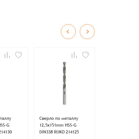
во
Сумма
0 ₸
+
+
таллу
Сверло по металлу
Сверло по мета
HSS-G
12,5x151mm HSS-G
11,5x142mm HSS
214130
DIN338 RUKO 214125
DIN338 RUKO 21