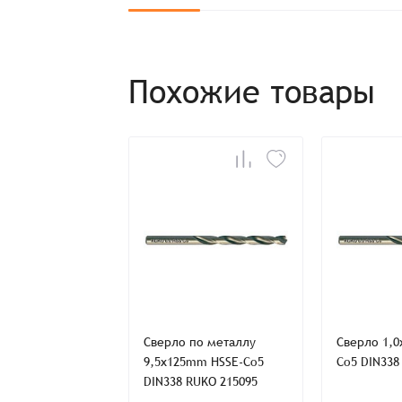
Похожие товары
Заказ успешно офо
Спасибо, что выбрали нас! Менеджер свяже
Наименование
Имя*
по металлу
Сверло по металлу
Сверло 1,
mm HSS-G DIN338
9,5x125mm HSSE-Co5
Co5 DIN338
Имя*
Имя*
4068
DIN338 RUKO 215095