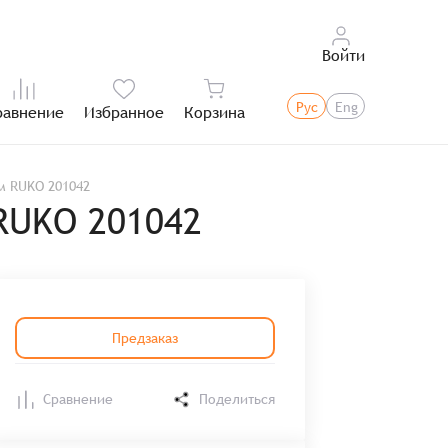
Войти
Рус
Eng
равнение
Избранное
Корзина
Итого:
м RUKO 201042
RUKO 201042
Предзаказ
Сравнение
Поделиться