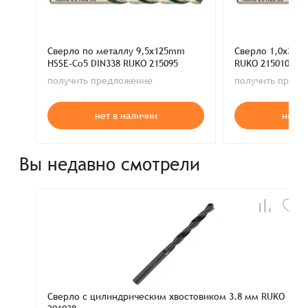
Сверло по металлу 9,5x125mm
Сверло 1,0x34m
HSSE-Co5 DIN338 RUKO 215095
RUKO 215010
получить предложение
получить пред
нет в наличии
нет в
Вы недавно смотрели
Сверло с цилиндрическим хвостовиком 3.8 мм RUKO