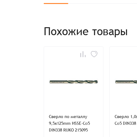
Похожие товары
Заказ успешно офо
Спасибо, что выбрали нас! Менеджер свяже
Наименование
Имя*
по металлу
Сверло по металлу
Сверло 1,
mm HSS-G DIN338
9,5x125mm HSSE-Co5
Co5 DIN338
Имя*
Имя*
4068
DIN338 RUKO 215095