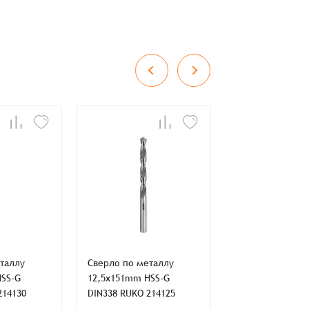
во
Сумма
0 ₸
+
+
таллу
Сверло по металлу
Сверло по мета
HSS-G
12,5x151mm HSS-G
11,5x142mm HSS
214130
DIN338 RUKO 214125
DIN338 RUKO 21