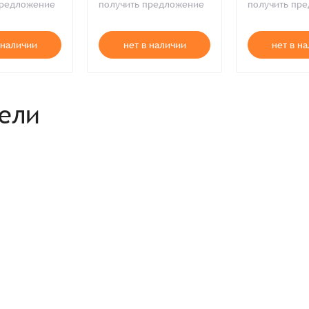
предложение
получить предложение
получить пр
Продолжая, вы принимаете положения
Пользовательского соглашен
Войти
Забыли пароль?
Отправить
Введите слово на картинке*
 наличии
нет в наличии
нет в н
Продолжая, вы принимаете положения
Политики конфиденциальнос
Продолжая, вы принимаете положения
Пользовательского соглашен
Публичной оферты
Согласен на обработку
*
Зарегистрироваться
рели
Отправить
Вход