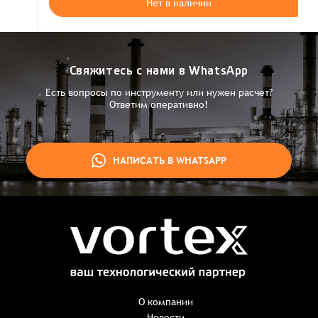
Нет в наличии
Свяжитесь с нами в WhatsApp
Есть вопросы по инструменту или нужен расчет?
Ответим оперативно!
НАПИСАТЬ В WHATSAPP
Заказ успешно оформлен
Спасибо, что выбрали нас! Менеджер свяжется с Вами в
ближайшее время для уточнения деталей по заказу
Заказать презентацию
О компании
Новости