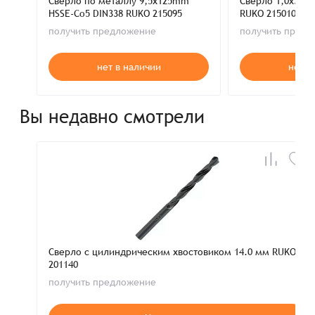
Сверло по металлу 9,5x125mm
Сверло 1,0x34m
HSSE-Co5 DIN338 RUKO 215095
RUKO 215010
получить предложение
получить пред
нет в наличии
нет в
Вы недавно смотрели
Сверло с цилиндрическим хвостовиком 14.0 мм RUKO
201140
получить предложение