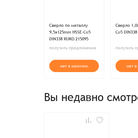
Распечатать детали заказа
по металлу
Сверло по металлу
Сверло 1,
mm HSS-G DIN338
9,5x125mm HSSE-Co5
Co5 DIN338
4068
DIN338 RUKO 215095
ь предложение
получить предложение
получить 
т в наличии
нет в наличии
нет в
Вы недавно смот