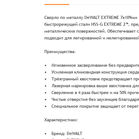
Сверло по металлу DeWALT EXTREME 7x109мм 
быстрорежущей стали HSS-G EXTREME 2™, пре
металлических поверхностей. Обеспечивает с
подходит для легированной и нелегированной
Преимущества:
• Мгновенное засверливание без предварите
• Усиленная клиновидная конструкция серде
• Трёхгранный хвостовик предотвращает прос
• Лазерная маркировка выше хвостовика для
• Сверление в 4 раза быстрее и на 50% прочн
• Чистые отверстия без заусенцев благодар
• Специальное покрытие защищает от перегр
Характеристики:
Заказ успешно офо
• Бренд: DeWALT