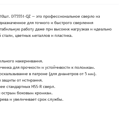
10шт. DT5551-QZ — это профессиональное сверло из
дназначенное для точного и быстрого сверления
табильную работу даже при высоких нагрузках и идеально
 стали, цветных металлов и пластика.
льного накернивания.
чника для прочности и устойчивости к поломкам.
кальзывание в патроне (для диаметров от 5 мм).
 защиты от истирания.
ее стандартных HSS-R сверл.
я острым боковым кромкам.
ева и увеличивает срок службы.
Заказать презентацию
рмлен
Имя*
Имя
*