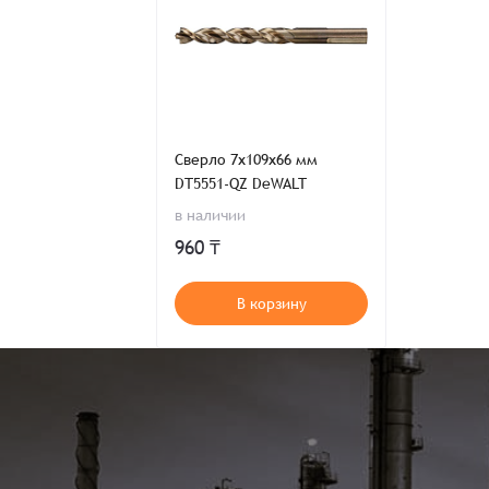
Сверло 7х109х66 мм
DT5551-QZ DeWALT
в наличии
960 ₸
В корзину