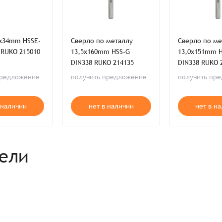
Зарегистрироваться
Отправить
Вход
0x34mm HSSE-
Сверло по металлу
Сверло по ме
 RUKO 215010
13,5x160mm HSS-G
13,0x151mm 
DIN338 RUKO 214135
DIN338 RUKO 
предложение
получить предложение
получить пр
 наличии
нет в наличии
нет в н
рели