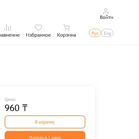
Войти
Рус
Eng
равнение
Избранное
Корзина
Итого:
Цена:
960 ₸
В корзину
Купить в 1 клик