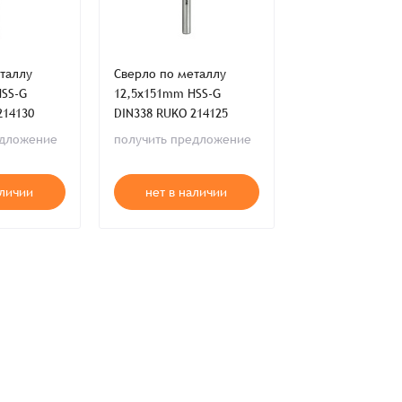
таллу
Сверло по металлу
Сверло по мета
HSS-G
12,5x151mm HSS-G
11,5x142mm HSS
214130
DIN338 RUKO 214125
DIN338 RUKO 21
едложение
получить предложение
получить пред
аличии
нет в наличии
нет в нал