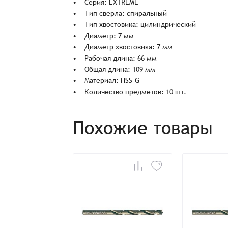
• Серия: EXTREME
Спасибо, что выбрали нас! Менеджер свяже
• Тип сверла: спиральный
• Тип хвостовика: цилиндрический
• Диаметр: 7 мм
• Диаметр хвостовика: 7 мм
Наименование
• Рабочая длина: 66 мм
• Общая длина: 109 мм
• Материал: HSS-G
• Количество предметов: 10 шт.
Имя*
Похожие товары
Имя*
Имя*
Детали заказа
Отправить заявку
Способ оплаты:
Отправить заявку
Отправить заявку
Итого:
Телефон: