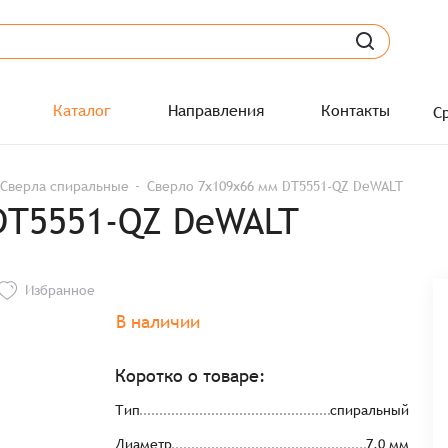
Каталог
Направления
Контакты
С
Сверла спиральные
Сверло 7х109х66 мм DT5551-QZ DeWALT
DT5551-QZ DeWALT
Избранное
В наличии
Коротко о товаре:
Тип
спиральный
Диаметр
7.0 мм