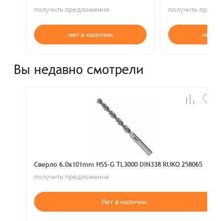
получить предложение
получить пред
нет в наличии
нет в
Вы недавно смотрели
Сверло 6.0x101mm HSS-G TL3000 DIN338 RUKO 258065
получить предложение
Нет в наличии