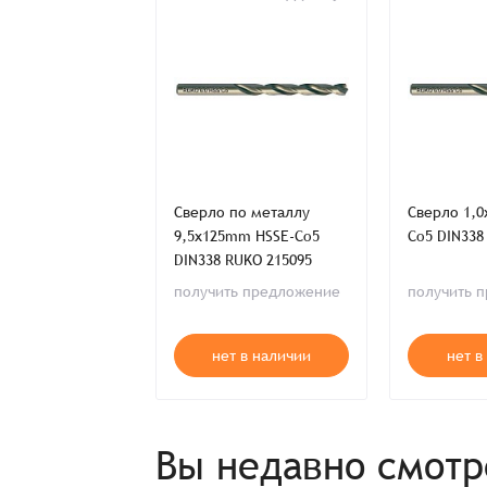
Спасибо, что выбрали нас! Менеджер свяже
Наименование
по металлу
Сверло по металлу
Сверло 1,
mm HSS-G DIN338
9,5x125mm HSSE-Co5
Co5 DIN338
4068
DIN338 RUKO 215095
Имя*
ь предложение
получить предложение
получить 
Имя*
Имя*
т в наличии
нет в наличии
нет в
Детали заказа
Отправить заявку
Способ оплаты:
Вы недавно смот
Отправить заявку
Отправить заявку
Итого: