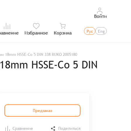
Войти
Рус
Eng
равнение
Избранное
Корзина
Итого:
м 18mm HSSE-Co 5 DIN 338 RUKO 2005180
 18mm HSSE-Co 5 DIN
Предзаказ
Сравнение
Поделиться