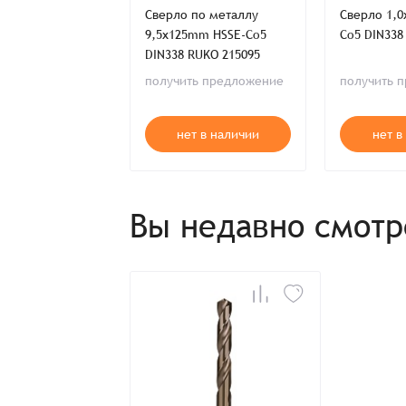
по металлу
Сверло по металлу
Сверло 1,
Имя*
Имя*
mm HSS-G DIN338
9,5x125mm HSSE-Co5
Co5 DIN338
4068
DIN338 RUKO 215095
Детали заказа
Отправить заявку
ь предложение
получить предложение
получить 
Способ оплаты:
Отправить заявку
Отправить заявку
Итого:
т в наличии
нет в наличии
нет в
Телефон:
Распечатать детали заказа
Вы недавно смот