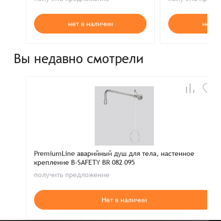
нет в наличии
нет в
Вы недавно смотрели
PremiumLine аварийный душ для тела, настенное
крепление B-SAFETY BR 082 095
получить предложение
Нет в наличии