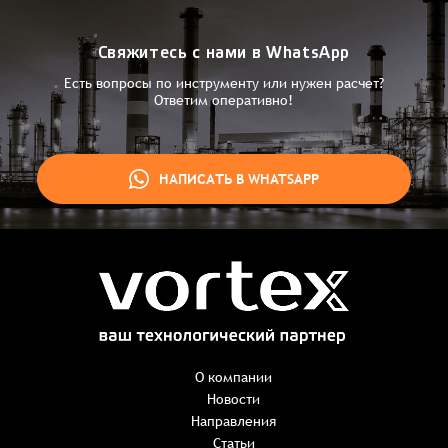
Свяжитесь с нами в WhatsApp
Есть вопросы по инструменту или нужен расчет?
Ответим оперативно!
НАПИСАТЬ В WHATSAPP
Заказ успешно оформлен
Спасибо, что выбрали нас! Менеджер свяжется с Вами в
ближайшее время для уточнения деталей по заказу
Заказать презентацию
О компании
Новости
Направления
Имя
*
Наименование:
-
+
Статьи