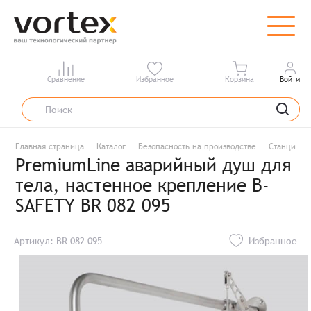
Сравнение
Избранное
Корзина
Войти
Главная страница
Каталог
Безопасность на производстве
Станции д
PremiumLine аварийный душ для
тела, настенное крепление B-
SAFETY BR 082 095
Артикул: BR 082 095
Избранное