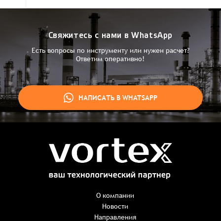
Свяжитесь с нами в WhatsApp
Есть вопросы по инструменту или нужен расчет?
Ответим оперативно!
НАПИСАТЬ В WHATSAPP
Заказ успешно оформлен
Спасибо, что выбрали нас! Менеджер свяжется с Вами в
ближайшее время для уточнения деталей по заказу
Заказать презентацию
О компании
Новости
Направления