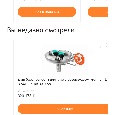
нет в наличии
нет в
Вы недавно смотрели
Душ безопасности для глаз с резервуаром PremiumLine
B-SAFETY BR 300 095
в наличии
320 178 ₸
В корзину