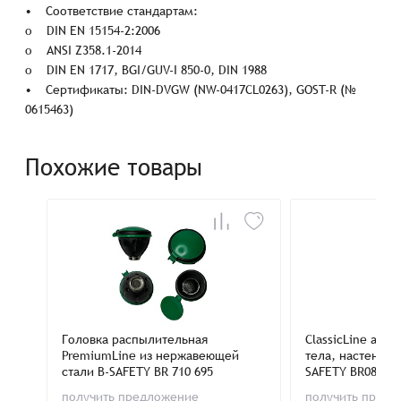
• Соответствие стандартам:
o DIN EN 15154-2:2006
o ANSI Z358.1-2014
o DIN EN 1717, BGI/GUV-I 850-0, DIN 1988
• Сертификаты: DIN-DVGW (NW-0417CL0263), GOST-R (№
0615463)
Похожие товары
Головка распылительная
ClassicLine ава
PremiumLine из нержавеющей
тела, настенное
стали B-SAFETY BR 710 695
SAFETY BR08408
получить предложение
получить пред