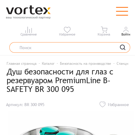
Сравнение
Избранное
Корзина
Войти
Главная страница
Каталог
Безопасность на производстве
Станции д
Душ безопасности для глаз с
резервуаром PremiumLine B-
SAFETY BR 300 095
Артикул: BR 300 095
Избранное