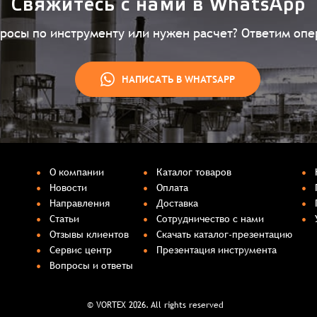
Свяжитесь с нами в WhatsApp
Согласен на обработку
*
Зарегистрироваться
просы по инструменту или нужен расчет? Ответим опе
Отправить
Вход
НАПИСАТЬ В WHATSAPP
О компании
Каталог товаров
Новости
Оплата
Направления
Доставка
Статьи
Сотрудничество с нами
Отзывы клиентов
Скачать каталог-презентацию
Сервис центр
Презентация инструмента
Вопросы и ответы
© VORTEX 2026. All rights reserved