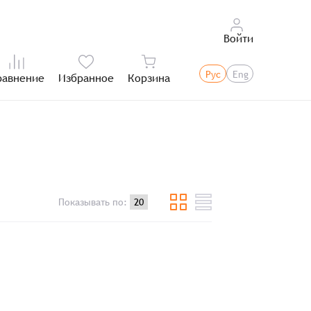
Войти
Рус
Eng
равнение
Избранное
Корзина
Итого:
Показывать по: