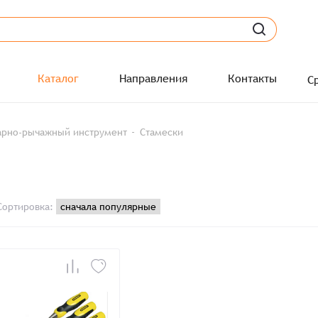
Каталог
Направления
Контакты
С
арно-рычажный инструмент
Стамески
Сортировка:
Заказать презентацию
рмлен