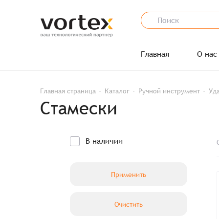
Главная
О нас
Главная страница
Каталог
Ручной инструмент
Уд
Стамески
В наличии
Применить
Заказ успешно офо
Очистить