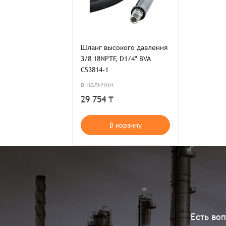
Шланг высокого давления
3/8 18NPTF, D1/4" BVA
CS3814-1
в наличии
29 754 ₸
В корзину
Есть во