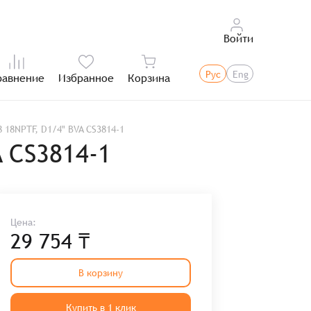
Войти
Рус
Eng
равнение
Избранное
Корзина
Итого:
18NPTF, D1/4" BVA CS3814-1
 CS3814-1
Цена:
29 754 ₸
В корзину
Купить в 1 клик