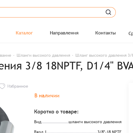
Каталог
Направления
Контакты
С
ование
Шланги высокого давления
Шланг высокого давления 3/8 
ния 3/8 18NPTF, D1/4" BVA
Избранное
В наличии
Коротко о товаре:
Вид
шланги высокого давления
Вход 1
3/8"-18 NPTF