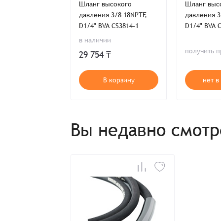
войной в сборе
Шланг высокого
Шланг выс
Имя*
Имя*
ами 6м TorsionX
давления 3/8 18NPTF,
давления 3/8 18NPTF
D1/4" BVA CS3814-1
D1/4" BVA 
Детали заказа
в наличии
Отправить заявку
ь предложение
получить 
29 754 ₸
Способ оплаты:
Отправить заявку
Отправить заявку
Итого:
т в наличии
В корзину
нет в
Телефон:
Распечатать детали заказа
Вы недавно смот