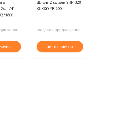
ого
Шланг 2 м. для YHP-320
Шланг двойной 
 2м 1/4"
KUKKO YF-200
с фитингами 30
R2/1800
TorsionX XH100
ия,
Публичной оферты
едложение
получить предложение
получить пред
ти,
Пользовательского соглашения,
ия,
Публичной оферты
аличии
нет в наличии
нет в нал