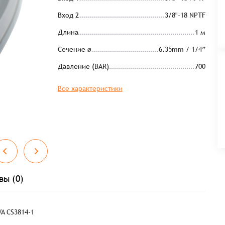
Вход 2
3/8"-18 NPTF
Длина
1 м
Сечение ø
6.35mm / 1/4”
Давление (BAR)
700
Все характеристики
вы (0)
A CS3814-1