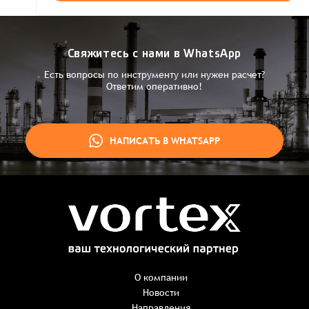
Свяжитесь с нами в WhatsApp
Есть вопросы по инструменту или нужен расчет?
Ответим оперативно!
НАПИСАТЬ В WHATSAPP
Заказ успешно оформлен
Спасибо, что выбрали нас! Менеджер свяжется с Вами в
ближайшее время для уточнения деталей по заказу
Заказать презентацию
О компании
Новости
Направления