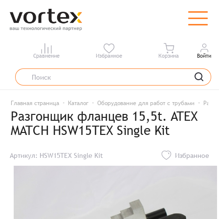
Сравнение
Избранное
Корзина
Войти
Главная страница
Каталог
Оборудование для работ с трубами
Разг
Разгонщик фланцев 15,5t. ATEX
MATCH HSW15TEX Single Kit
Артикул: HSW15TEX Single Kit
Избранное