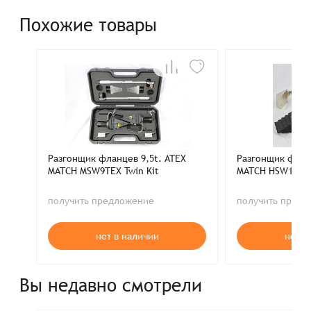
Похожие товары
Разгонщик фланцев 9,5t. ATEX
Разгонщик фланц
MATCH MSW9TEX Twin Kit
MATCH HSW15TEX 
получить предложение
получить пред
нет в наличии
нет в
Вы недавно смотрели