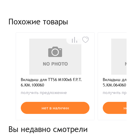
Похожие товары
Вкладыш для TTS6 M100x6 F.P.T.
Вкладыш для TTS
6.KM.100060
5.KM.064060
получить предложение
получить пред
нет в наличии
нет в
Вы недавно смотрели