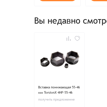
Способ оплаты:
Отправить заявку
Отправить заявку
Итого:
Телефон:
Вы недавно смот
Распечатать детали заказа
Вставка понижающая 55-46
мм TorsionX 4HP-55-46
получить предложение