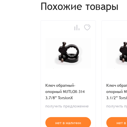
Похожие товары
Заказ успешно офо
Спасибо, что выбрали нас! Менеджер свяже
Наименование
ратный-
Ключ обратный-
Ключ обра
Имя*
 NUTLOX-113
опорный NUTLOX-314
опорный N
 TorsionX
3.7/8” TorsionX
3.1/2” Tors
Имя*
Имя*
ь предложение
получить предложение
получить 
Детали заказа
Отправить заявку
т в наличии
нет в наличии
нет в