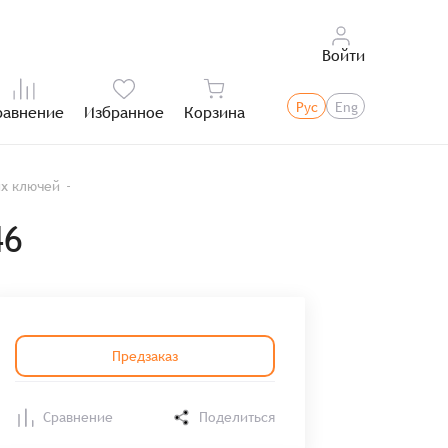
Войти
Рус
Eng
равнение
Избранное
Корзина
Итого:
их ключей
46
Предзаказ
Сравнение
Поделиться