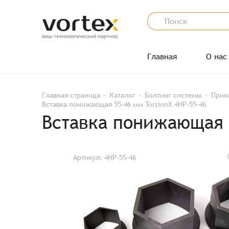
Главная
О нас
Главная страница
Каталог
Болтинг системы
Прин
Вставка понижающая 55-46 мм TorsionX 4HP-55-46
Вставка понижающая 5
Артикул: 4HP-55-46