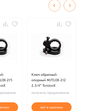
во
Сумма
0 ₸
+
+
ый-
Ключ обратный-
Ключ обратный
LOX-215
опорный NUTLOX-212
опорный NUTLO
ionX
2.3/4” TorsionX
2.9/16” TorsionX
едложение
получить предложение
получить пред
ия,
Публичной оферты
аличии
нет в наличии
нет в нал